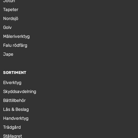
Jotun
Tapeter
Nordsjö
Golv
Måleriverktyg
Falu rödfärg
Jape
SORTIMENT
Elverktyg
Skyddsavdelning
Båttillbehör
Lås & Beslag
Handverktyg
Trädgård
Stållagret