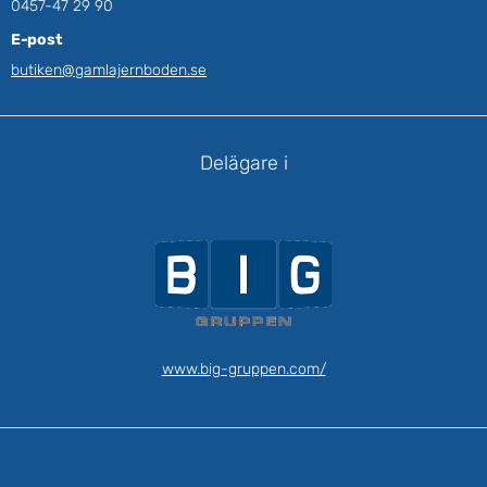
0457-47 29 90
E-post
butiken@gamlajernboden.se
Delägare i
www.big-gruppen.com/