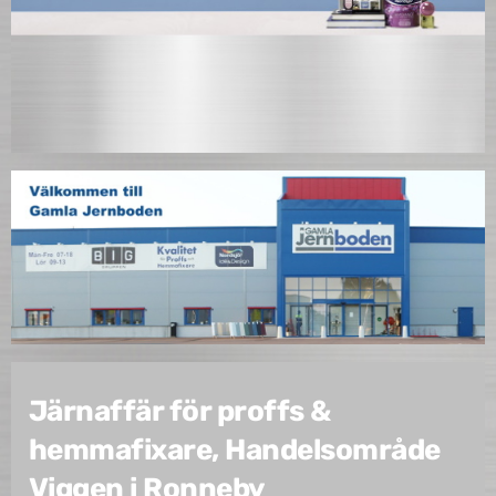
Järnaffär för proffs &
hemmafixare, Handelsområde
Viggen i Ronneby