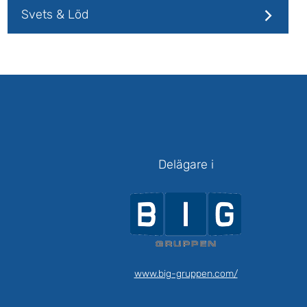
Svets & Löd
Delägare i
www.big-gruppen.com/