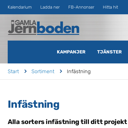
Kalendarium
Ladda ner
FB-Annonser
Hitta hit
KAMPANJER
TJÄNSTER
n
n
Start
Sortiment
Infästning
Infästning
Alla sorters infästning till ditt projekt