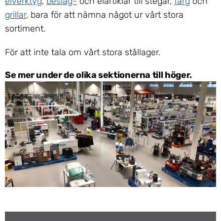
elverktyg
,
beslag-
och elartiklar till stegar,
färg
och
grillar
, bara för att nämna något ur vårt stora
sortiment.
För att inte tala om vårt stora stållager.
Se mer under de olika sektionerna till höger.