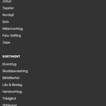
Jotun
Tapeter
Nordsjö
Golv
Måleriverktyg
Falu rödfärg
Jape
SORTIMENT
Elverktyg
Skyddsavdelning
Båttillbehör
Lås & Beslag
Handverktyg
Trädgård
Stållagret