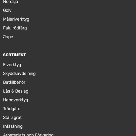
Nordsjö
Golv
Måleriverktyg
Falu rödfärg
Jape
SORTIMENT
Elverktyg
Skyddsavdelning
Båttillbehör
Lås & Beslag
Handverktyg
Trädgård
Stållagret
Infästning
Arbetsplats och Förvaring