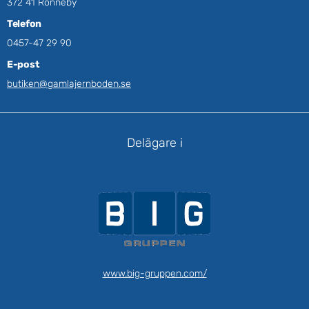
372 41 Ronneby
Telefon
0457-47 29 90
E-post
butiken@gamlajernboden.se
Delägare i
www.big-gruppen.com/