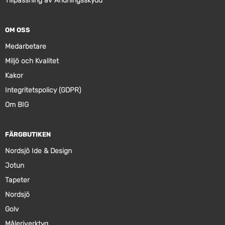
Tillpassning av Andningsskydd
OM OSS
Medarbetare
Miljö och Kvalitet
Kakor
Integritetspolicy (GDPR)
Om BIG
FÄRGBUTIKEN
Nordsjö Ide & Design
Jotun
Tapeter
Nordsjö
Golv
Måleriverktyg